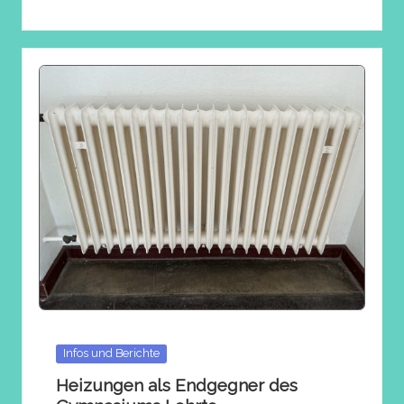
Posted
Infos und Berichte
in
Heizungen als Endgegner des