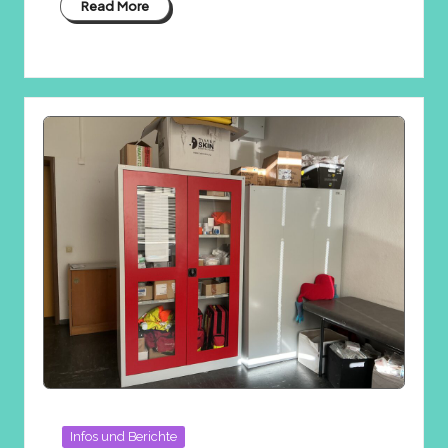
Read More
Posted
Infos und Berichte