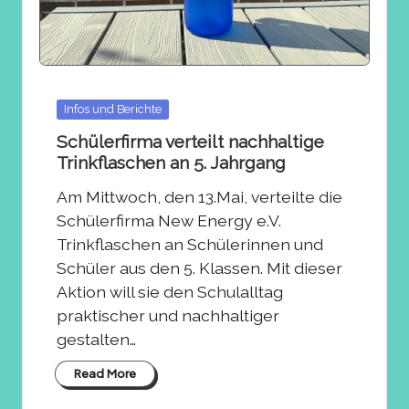
Posted
Infos und Berichte
in
Schülerfirma verteilt nachhaltige
Trinkflaschen an 5. Jahrgang
Am Mittwoch, den 13.Mai, verteilte die
Schülerfirma New Energy e.V.
Trinkflaschen an Schülerinnen und
Schüler aus den 5. Klassen. Mit dieser
Aktion will sie den Schulalltag
praktischer und nachhaltiger
gestalten…
Read More