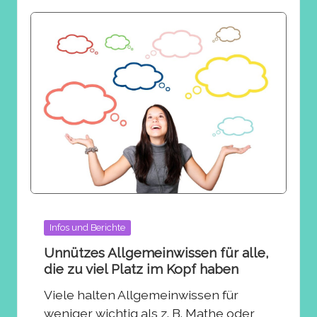
Posted
Infos und Berichte
in
Unnützes Allgemeinwissen für alle,
die zu viel Platz im Kopf haben
Viele halten Allgemeinwissen für
weniger wichtig als z. B. Mathe oder