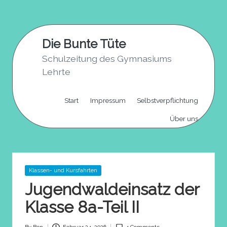
Skip
to
Die Bunte Tüte
content
Schulzeitung des Gymnasiums
Lehrte
Start
Impressum
Selbstverpflichtung
Über uns
Posted
Klassen- und Kursfahrten
in
Jugendwaldeinsatz der
Klasse 8a-Teil II