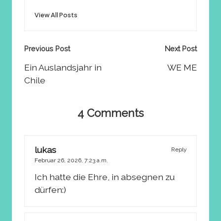
View All Posts
Post
Previous Post
Next Post
navigation
Ein Auslandsjahr in
WE ME
Chile
4 Comments
lukas
Reply
Februar 26, 2026,
7:23 a.m.
Ich hatte die Ehre, in absegnen zu
dürfen:)