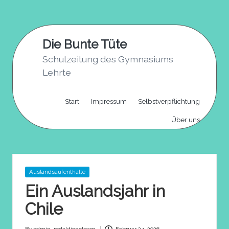
Skip
to
Die Bunte Tüte
content
Schulzeitung des Gymnasiums
Lehrte
Start
Impressum
Selbstverpflichtung
Über uns
Posted
Auslandsaufenthalte
in
Ein Auslandsjahr in
Chile