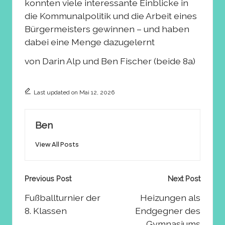
konnten viele interessante Einblicke in
die Kommunalpolitik und die Arbeit eines
Bürgermeisters gewinnen – und haben
dabei eine Menge dazugelernt
von Darin Alp und Ben Fischer (beide 8a)
Last updated on Mai 12, 2026
Ben
View All Posts
Post
Previous Post
Next Post
navigation
Fußballturnier der
Heizungen als
8. Klassen
Endgegner des
Gymnasiums