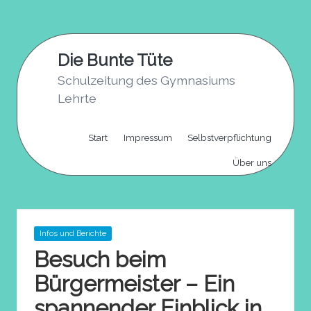
Skip
to
Die Bunte Tüte
content
Schulzeitung des Gymnasiums
Lehrte
Start
Impressum
Selbstverpflichtung
Über uns
Posted
Infos und Berichte
in
Besuch beim
Bürgermeister – Ein
spannender Einblick in