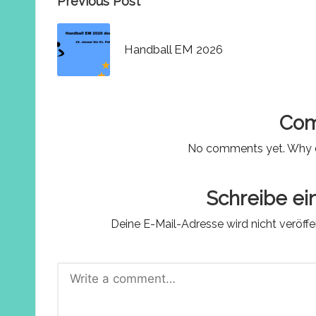
Post
Previous Post
navigation
Handball EM 2026
Co
No comments yet. Why do
Schreibe e
Deine E-Mail-Adresse wird nicht veröffen