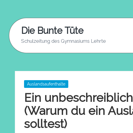
Skip
to
Die Bunte Tüte
content
Schulzeitung des Gymnasiums Lehrte
Posted
Auslandsaufenthalte
in
Ein unbeschreiblich
(Warum du ein Aus
solltest)