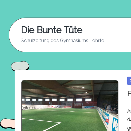
Skip
to
Die Bunte Tüte
content
Schulzeitung des Gymnasiums Lehrte
P
in
F
A
d
g